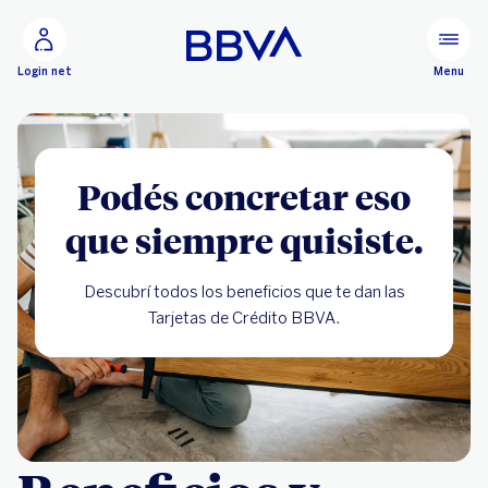
Ir al contenido principal
Configurar
Menu
Login net
Podés concretar eso
que siempre quisiste.
Descubrí todos los beneficios que te dan las
Tarjetas de Crédito BBVA.