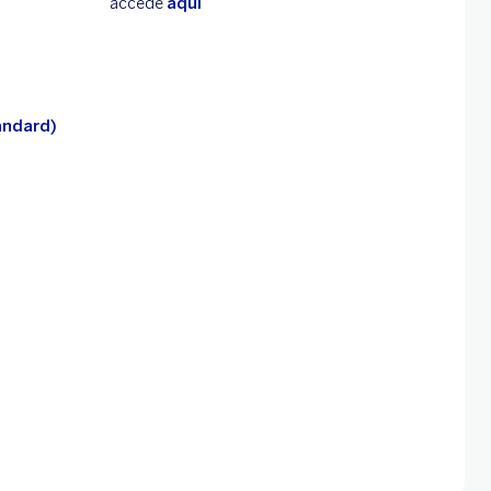
accede
aquí
andard)