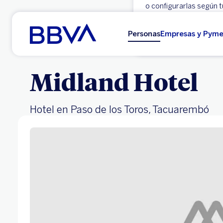
o configurarlas según t
Ir al contenido principal
Aceptar
Personas
Empresas y Pym
Midland Hotel
Hotel en Paso de los Toros, Tacuarembó