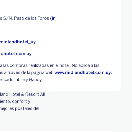
s S/N, Paso de los Toros (
ir
)
midlandhotel_uy
dhotel.com.uy
 a las compras realizadas en el hotel. No aplica a las
s a través de la página web
www.midlandhotel.com.uy
,
rcado Libre y Handy.
land Hotel & Resort All
iento, confort y
mejores postales del