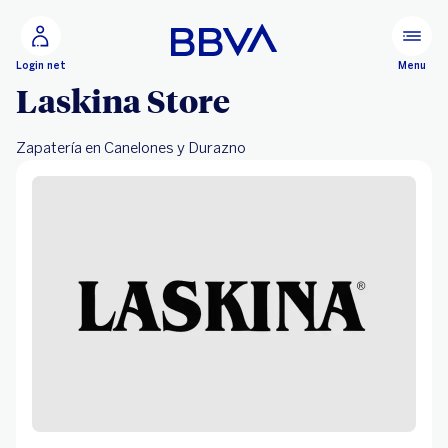
Ir al contenido principal
Configurar
Menu
Login net
Laskina Store
Zapatería en Canelones y Durazno