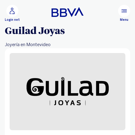
Ir al contenido principal
Configurar
Menu
Login net
Guilad Joyas
Joyería en Montevideo