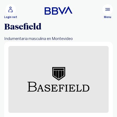
Ir al contenido principal
Configurar
Menu
Login net
Basefield
Indumentaria masculina en Montevideo