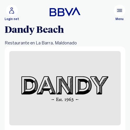
Ir al contenido principal
Configurar
Menu
Login net
Dandy Beach
Restaurante en La Barra, Maldonado