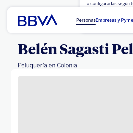
o configurarlas según t
Ir al contenido principal
Aceptar
Personas
Empresas y Pym
Belén Sagasti Pe
Peluquería en Colonia