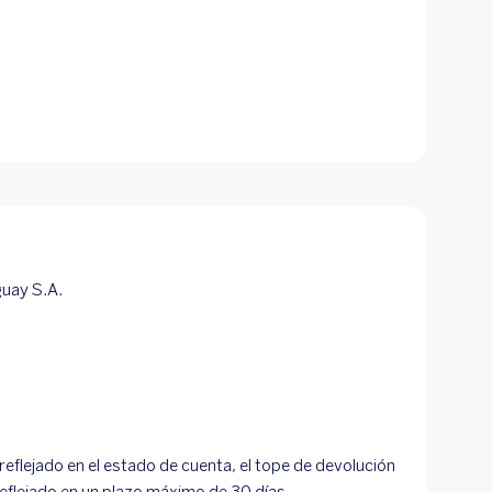
guay S.A.
reflejado en el estado de cuenta, el tope de devolución
eflejado en un plazo máximo de 30 días.