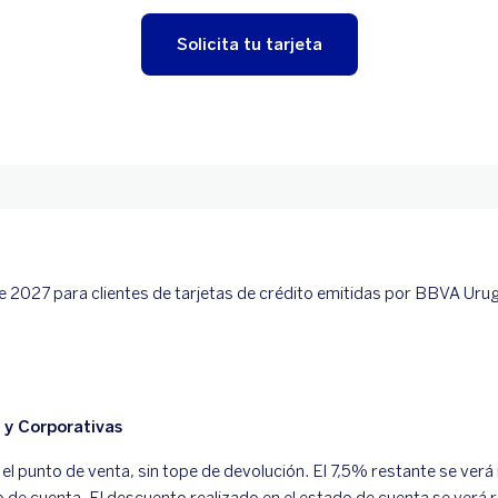
Solicita tu tarjeta
de 2027 para clientes de tarjetas de crédito emitidas por BBVA Uru
 y Corporativas
el punto de venta, sin tope de devolución. El 7,5% restante se verá 
de cuenta. El descuento realizado en el estado de cuenta se verá r