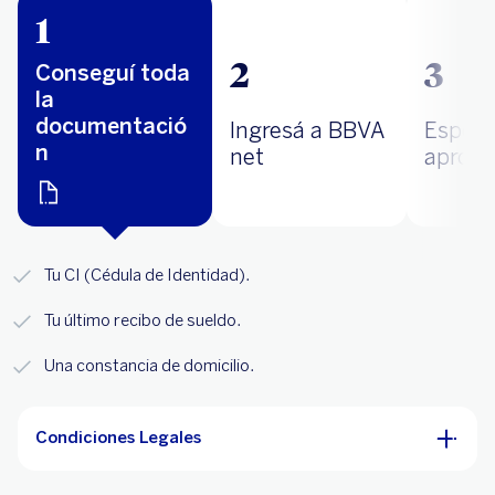
1
2
3
Conseguí toda
la
documentació
Ingresá a BBVA
Esperá
n
net
aproba
Tu CI (Cédula de Identidad).
Tu último recibo de sueldo.
Una constancia de domicilio.
Condiciones Legales