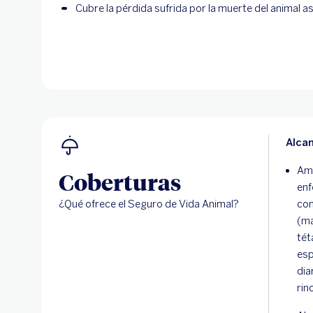
Cubre la pérdida sufrida por la muerte del animal 
Alca
Amp
Coberturas
enf
¿Qué ofrece el Seguro de Vida Animal?
com
(ma
tét
esp
dia
rin