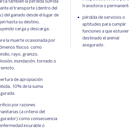
rca también la pérdida sufrida
transitoria o permanent
ante el transporte (dentro del
s) del ganado desde el lugar de
pérdida de servicios o
gen hasta su destino,
aptitudes para cumplir
luyendo carga y descarga.
funciones a que estuvie
destinado el animal
re la muerte ocasionada por
asegurado.
ómenos físicos como
endio, rayo, granizo,
losión, inundación, tornado o
remoto.
ertura de apropiación
ebida, 10% de la suma
gurada.
rificio por razones
anitarias (a criterio del
gurador) como consecuencia
enfermedad incurable o