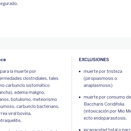
asegurado.
nce
EXCLUSIONES
ara la muerte por
muerte por tristeza
ermedades clostridiales, tales
(piropiasmosis o
o carbunclo sistomático
anaplasmosis)
ncha), edema maligno,
muerte por consumo de
anos, botulismo, meteorismo
Baccharis Coridifolia
umoso, carbunclo bacteriano,
(intoxicación por Mio Mi
rrea viral bovina,
ecto endoparasitosis.
otraquelitis.
incapacidad total o parci