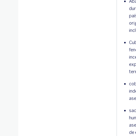
Aba
dur
paí
ori
inc
Cub
fen
inc
exp
ter
cob
ind
ase
sac
hum
ase
de 