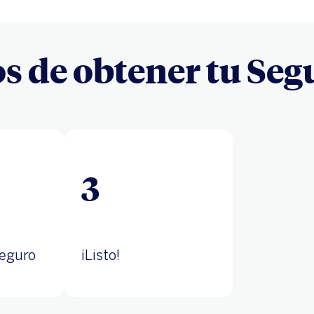
sos de obtener tu Se
3
seguro
¡Listo!