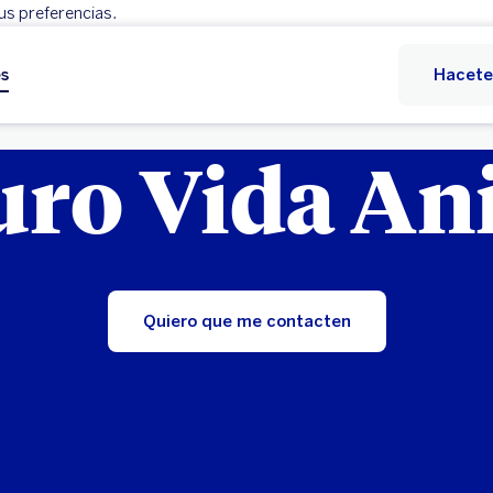
us preferencias.
Rechazar
Configurar
es
Hacete
uro Vida An
Quiero que me contacten