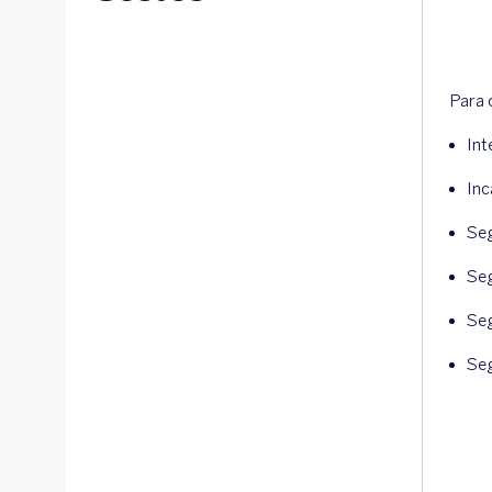
Para o
Int
Inc
Seg
Seg
Se
Seg