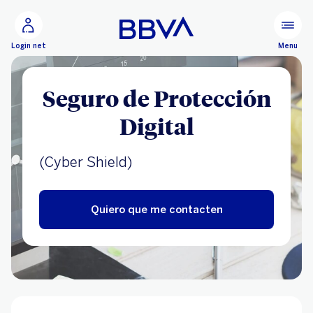
Ir al contenido principal
Configurar
Menu
Login net
Seguro de Protección
Digital
(Cyber Shield)
Quiero que me contacten