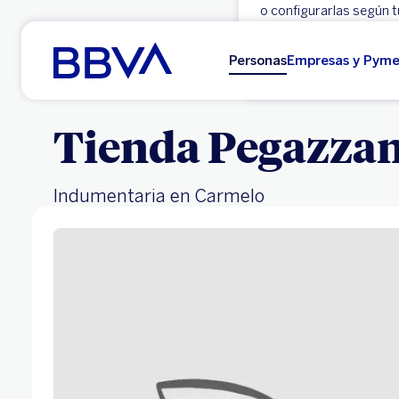
o configurarlas según t
Ir al contenido principal
Aceptar
Personas
Empresas y Pym
Tienda Pegazza
Indumentaria en Carmelo