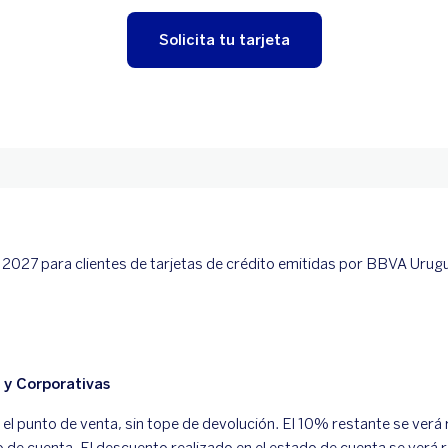
Solicita tu tarjeta
e 2027 para clientes de tarjetas de crédito emitidas por BBVA Urug
 y Corporativas
l punto de venta, sin tope de devolución. El 10% restante se verá r
de cuenta. El descuento realizado en el estado de cuenta se verá r