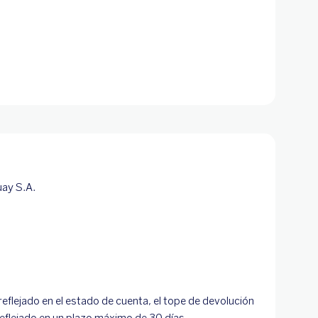
uay S.A.
eflejado en el estado de cuenta, el tope de devolución
eflejado en un plazo máximo de 30 días.