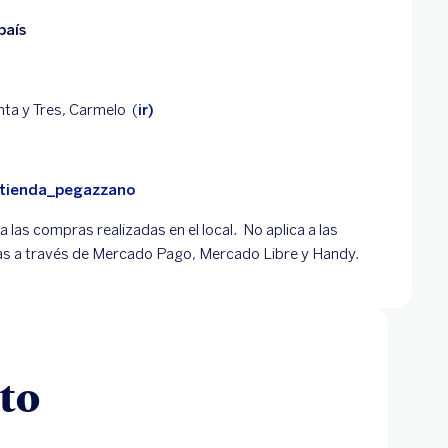
país
nta y Tres, Carmelo (
ir)
tienda_pegazzano
 a las compras realizadas en el local. No aplica a las
as a través de Mercado Pago, Mercado Libre y Handy.
to